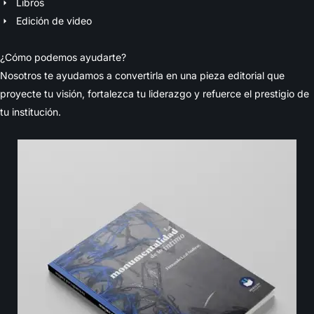
Libros
Edición de video
¿
C
ó
m
o
p
o
d
e
m
o
s
a
y
u
d
a
r
t
e
?
Nosotros te ayudamos a convertirla en una pieza editorial que
proyecte tu visión, fortalezca tu liderazgo y refuerce el prestigio de
tu institución.