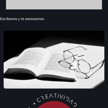
E
s
c
r
í
b
e
n
o
s
y
t
e
a
s
e
s
o
r
a
m
o
s