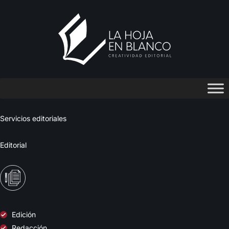
S
e
r
v
i
c
i
o
s
e
d
i
t
o
r
i
a
l
e
s
Editorial
Edición
Redacción