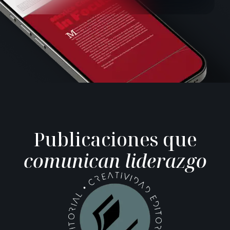
P
u
b
l
i
c
a
c
i
o
n
e
s
q
u
e
c
o
m
u
n
i
c
a
n
l
i
d
e
r
a
z
g
o