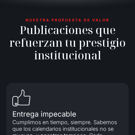
NUESTRA PROPUESTA DE VALOR
P
u
b
l
i
c
a
c
i
o
n
e
s
q
u
e
r
e
f
u
e
r
z
a
n
t
u
p
r
e
s
t
i
g
i
o
i
n
s
t
i
t
u
c
i
o
n
a
l
Entrega impecable
Cumplimos en tiempo, siempre. Sabemos
que los calendarios institucionales no se