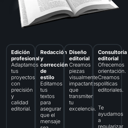
Edición
Redacción
Diseño
Consultoría
profesional
y
editorial
editorial
Adaptamos
corrección
Creamos
Ofrecemos
tus
de
piezas
orientación.
proyectos
estilo
visualmente
Creamos
con
Editamos
impactantes
políticas
precisión
tus
que
editoriales.
y
textos
transmiten
calidad
para
tu
Te
editorial.
asegurar
excelencia.
ayudamos
que el
a
mensaje
regularizar
sea