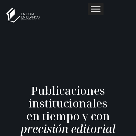
P
u
b
l
i
c
a
c
i
o
n
e
s
i
n
s
t
i
t
u
c
i
o
n
a
l
e
s
e
n
t
i
e
m
p
o
y
c
o
n
p
r
e
c
i
s
i
ó
n
e
d
i
t
o
r
i
a
l