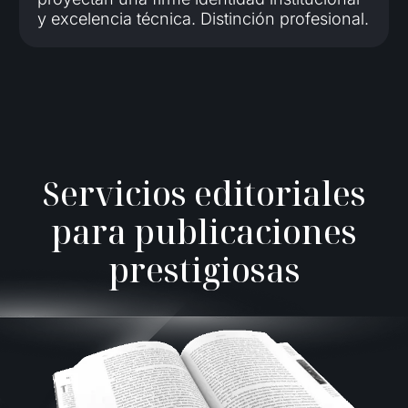
y excelencia técnica. Distinción profesional.
S
e
r
v
i
c
i
o
s
e
d
i
t
o
r
i
a
l
e
s
p
a
r
a
p
u
b
l
i
c
a
c
i
o
n
e
s
p
r
e
s
t
i
g
i
o
s
a
s