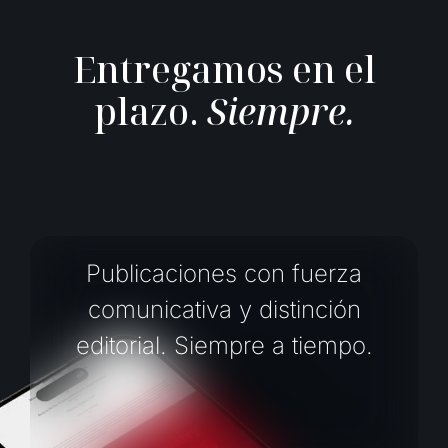
E
n
t
r
e
g
a
m
o
s
e
n
e
l
p
l
a
z
o
.
S
i
e
m
p
r
e
.
Publicaciones con fuerza
comunicativa y distinción
editorial. Siempre a tiempo.