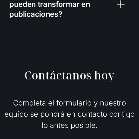
pueden transformar en
publicaciones?
C
o
n
t
á
c
t
a
n
o
s
h
o
y
Completa el formulario y nuestro
equipo se pondrá en contacto contigo
lo antes posible.