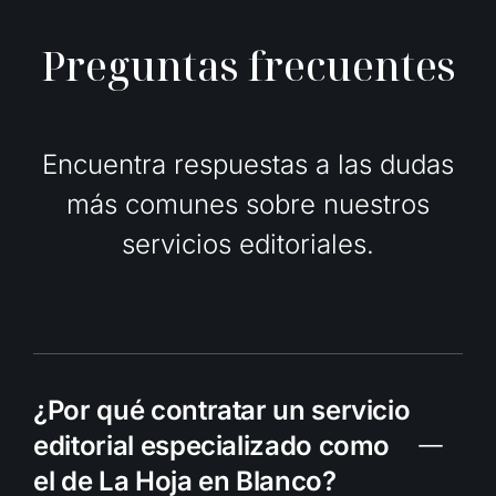
P
r
e
g
u
n
t
a
s
f
r
e
c
u
e
n
t
e
s
Encuentra respuestas a las dudas
más comunes sobre nuestros
servicios editoriales.
¿Por qué contratar un servicio
editorial especializado como
el de La Hoja en Blanco?