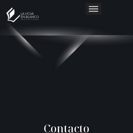
C
o
n
t
a
c
t
o