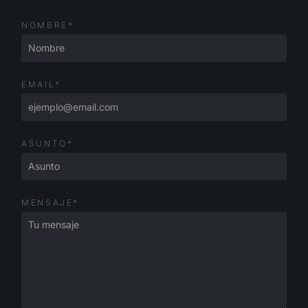
NOMBRE*
EMAIL*
ASUNTO*
MENSAJE*